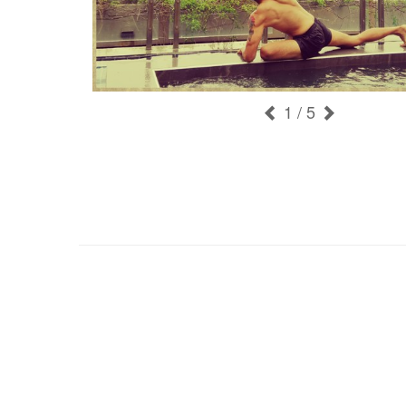
1
/ 5