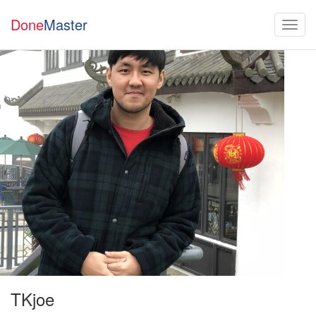
Done
Master
TKjoe